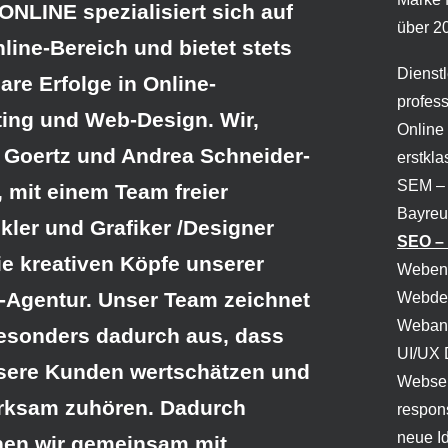
NLINE spezialisiert sich auf
über 20
line-Bereich und bietet stets
Dienst
re Erfolge in Online-
profes
ing und Web-Design. Wir,
Online
 Goertz und Andrea Schneider-
erstkl
SEM – 
, mit einem Team freier
Bayreu
kler und Grafiker /Designer
SEO –
ie kreativen Köpfe unserer
Webent
-Agentur. Unser Team zeichnet
Webdes
Webanal
esonders dadurch aus, dass
UI/UX 
sere Kunden wertschätzen und
Websei
rksam zuhören. Dadurch
respon
neue Id
hen wir gemeinsam mit