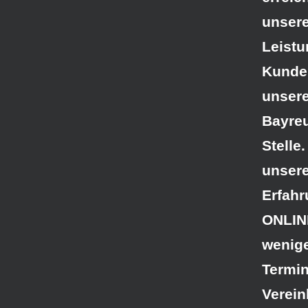
unser
Leistu
Kunden
unsere
Bayre
Stelle
unsere
Erfah
ONLINE
wenig
Termin
Verein