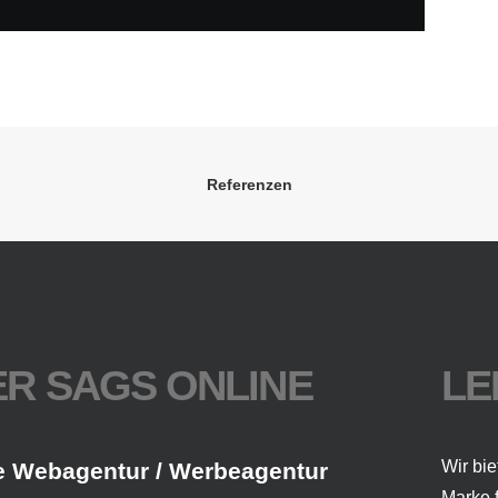
Referenzen
R SAGS ONLINE
LE
Wir bie
e Webagentur / Werbeagentur
Marke 