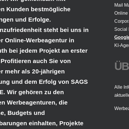
Mail Ma
en Kunden bestmögliche
Online
ngen und Erfolge.
Corpor
zufriedenheit steht bei uns in
Social
Google
r Online-
Werbeagentur in
KI-Age
uth
bei jedem Projekt an erster
. Profitieren auch Sie von
ÜB
r mehr als 20-jährigen
rung und dem Erfolg von SAGS
Alle In
. Wir gehören zu den
aktuell
en Werbeagenturen, die
Werbea
e, Budgets und
barungen einhalten, Projekte