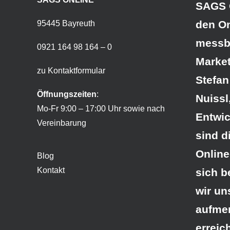
SAGS O
den On
95445 Bayreuth
messba
0921 164 98 164 – 0
Market
zu Kontaktformular
Stefan
Öffnungszeiten
:
Nuissl
Mo-Fr 9:00 – 17:00 Uhr sowie nach
Entwic
Vereinbarung
sind d
Online
Blog
Kontakt
sich b
wir un
aufme
erreic