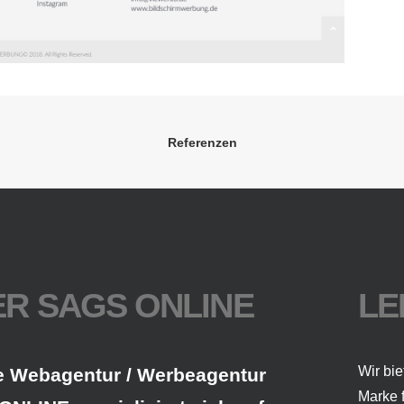
Referenzen
R SAGS ONLINE
LE
Wir bie
e Webagentur / Werbeagentur
Marke 