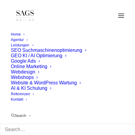
Home
Agentur
Leistungen
SEO Suchmaschinenoptimierung
GEO KI / AI Optimierung
Google Ads
Online Marketing
livicsbau
Webdesign
Webshops
Website & WordPress Wartung
Für Livicsbau wurde das Content Management
AI & KI Schulung
System TYPO 3 eingesetzt. Neben der Webseite
Referenzen
Kontakt
wurden die Objektpläne, Bautafeln und
Exposémappen ansprechend und damit
Search
verkaufsfördernd gestaltet. Livicsbau steht für
zeitgemäße Wohnprojekte mit innovativem Flair –