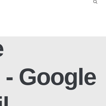
e
 - Google
l