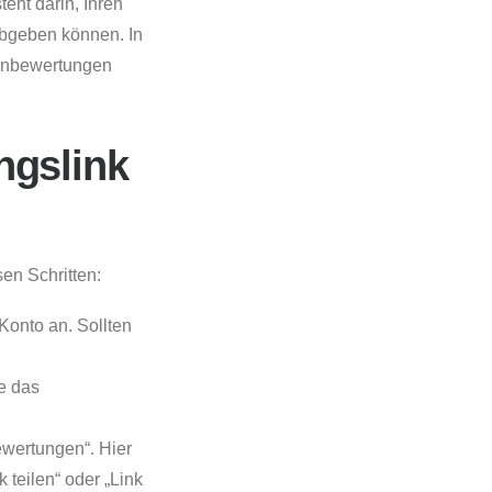
eht darin, Ihren
abgeben können. In
denbewertungen
ngslink
en Schritten:
onto an. Sollten
e das
wertungen“. Hier
 teilen“ oder „Link