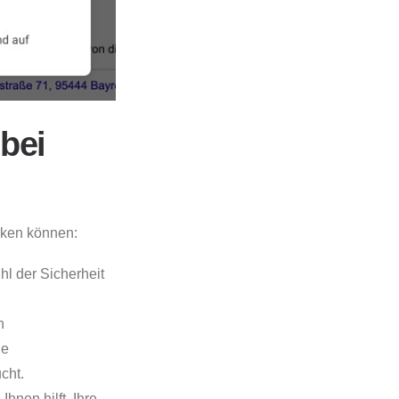
bei
rken können:
l der Sicherheit
n
ie
cht.
nen hilft, Ihre